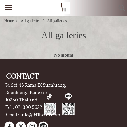
Home
All galleries
All galleries
All galleries
No album
CONTACT
74 Soi 43 Rama IX Suanluang,
Suanluang, Bangkok
10250 Thailand
Tel : 02-300 5622
Email : info@941hotel.com