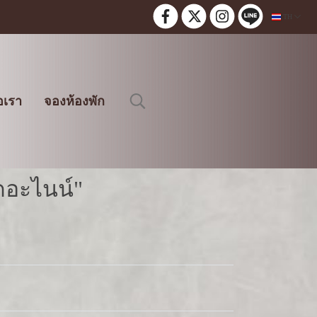
TH
อเรา
จองห้องพัก
ดอะไนน์"